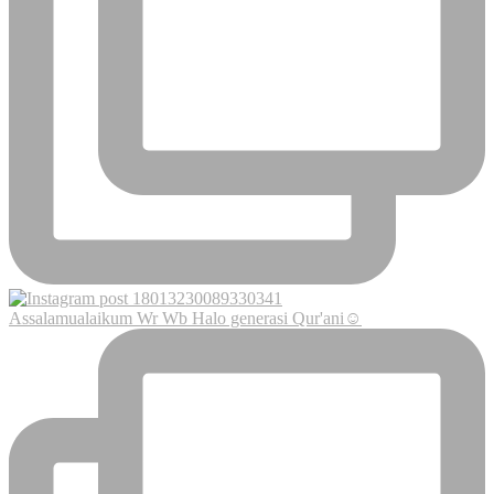
Assalamualaikum Wr Wb Halo generasi Qur'ani☺️