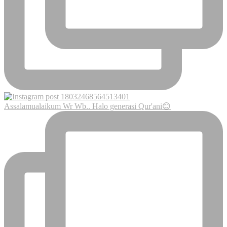
Assalamualaikum Wr Wb.. Halo generasi Qur'ani😊