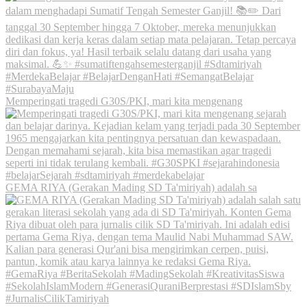
Memperingati tragedi G30S/PKI, mari kita mengenang
GEMA RIYA (Gerakan Mading SD Ta'miriyah) adalah sa