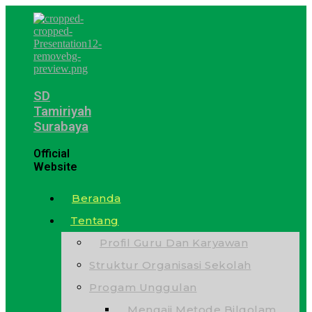
SD
Tamiriyah
Surabaya
Official
Website
Beranda
Tentang
Profil Guru Dan Karyawan
Struktur Organisasi Sekolah
Progam Unggulan
Mengaji Metode Bilqolam