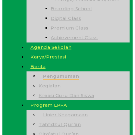
Boarding School
Digital Class
Premium Class
Achievement Class
Agenda Sekolah
Karya/Prestasi
Berita
Pengumuman
Kegiatan
Kreasi Guru Dan Siswa
Program LPPA
Linier Keagamaan
Tahfidzul Qur’an
Qiro’atul Qur’an