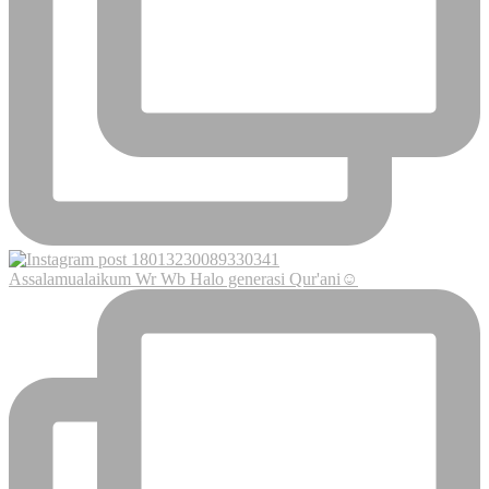
Assalamualaikum Wr Wb Halo generasi Qur'ani☺️