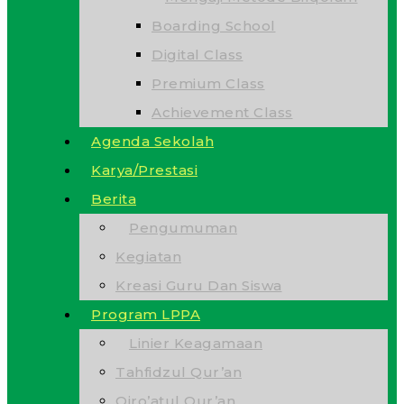
Boarding School
Digital Class
Premium Class
Achievement Class
Agenda Sekolah
Karya/Prestasi
Berita
Pengumuman
Kegiatan
Kreasi Guru Dan Siswa
Program LPPA
Linier Keagamaan
Tahfidzul Qur’an
Qiro’atul Qur’an