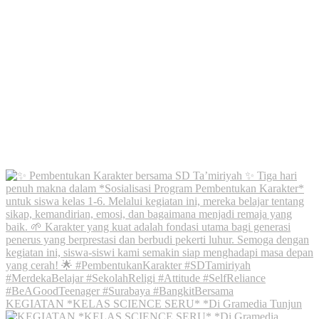
KEGIATAN *KELAS SCIENCE SERU* *Di Gramedia Tunjun