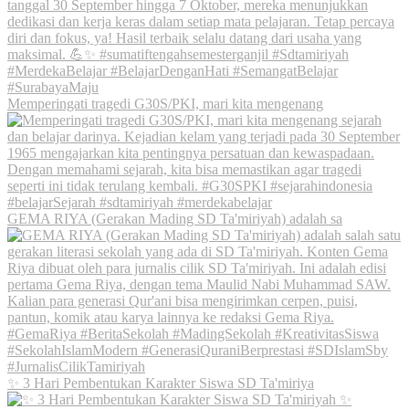
Memperingati tragedi G30S/PKI, mari kita mengenang
GEMA RIYA (Gerakan Mading SD Ta'miriyah) adalah sa
✨ 3 Hari Pembentukan Karakter Siswa SD Ta'miriya