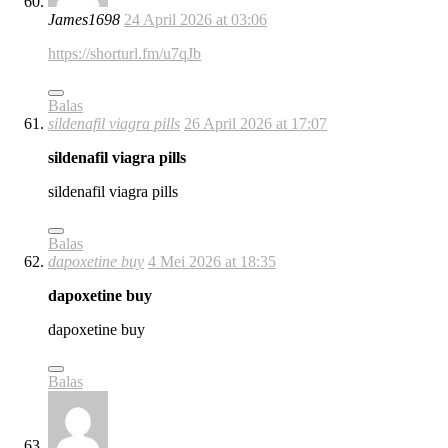
James1698
24 April 2026 at 03:06
https://shorturl.fm/u7qJb
Balas
sildenafil viagra pills
26 April 2026 at 17:07
sildenafil viagra pills
sildenafil viagra pills
Balas
dapoxetine buy
4 Mei 2026 at 18:35
dapoxetine buy
dapoxetine buy
Balas