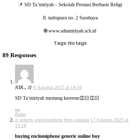
📌 SD Ta’miriyah – Sekolah Prestasi Berbasis Religi
Jl. indrapura no. 2 Surabaya
🌐 www.sdtamiriyah.sch.id
Tags: No tags
89 Responses
NIR.｡☆
6 Agustus 2025 at 19:34
SD Ta’miriyah memang kereenn👏🏻👏🏻
Balas
is generic enclomiphene from canada
17 Agustus 2025 at
15:18
buying enclomiphene generic online buy