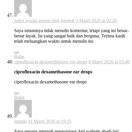
paket wisata pantai pink lombok
2 Maret 2026 at 02:26
Saya umumnya tidak menulis komentar, tetapi yang ini benar-
benar layak. Isi yang sangat baik dan berguna. Terima kasih
telah meluangkan waktu untuk menulis ini.
Balas
ciprofloxacin dexamethasone ear drops
8 Maret 2026 at 03:40
ciprofloxacin dexamethasone ear drops
ciprofloxacin dexamethasone ear drops
Balas
jnetoto
11 Maret 2026 at 19:35
Saya senang menjadi pengunjung dari website abadi ini!,