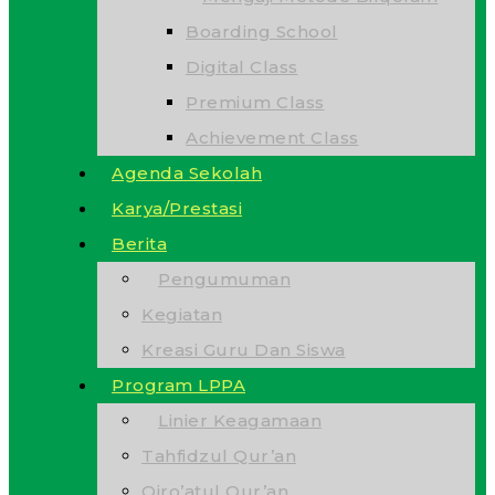
Boarding School
Digital Class
Premium Class
Achievement Class
Agenda Sekolah
Karya/Prestasi
Berita
Pengumuman
Kegiatan
Kreasi Guru Dan Siswa
Program LPPA
Linier Keagamaan
Tahfidzul Qur’an
Qiro’atul Qur’an