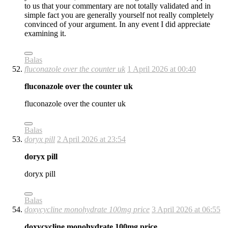
to us that your commentary are not totally validated and in
simple fact you are generally yourself not really completely
convinced of your argument. In any event I did appreciate
examining it.
Balas
fluconazole over the counter uk
1 April 2026 at 00:40
fluconazole over the counter uk
fluconazole over the counter uk
Balas
doryx pill
2 April 2026 at 23:54
doryx pill
doryx pill
Balas
doxycycline monohydrate 100mg price
3 April 2026 at 06:55
doxycycline monohydrate 100mg price