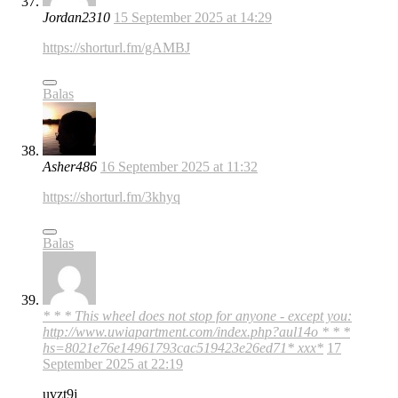
Jordan2310
15 September 2025 at 14:29
https://shorturl.fm/gAMBJ
Balas
Asher486
16 September 2025 at 11:32
https://shorturl.fm/3khyq
Balas
* * * This wheel does not stop for anyone - except you:
http://www.uwiapartment.com/index.php?aul14o * * *
hs=8021e76e14961793cac519423e26ed71* ххх*
17
September 2025 at 22:19
uvzt9j