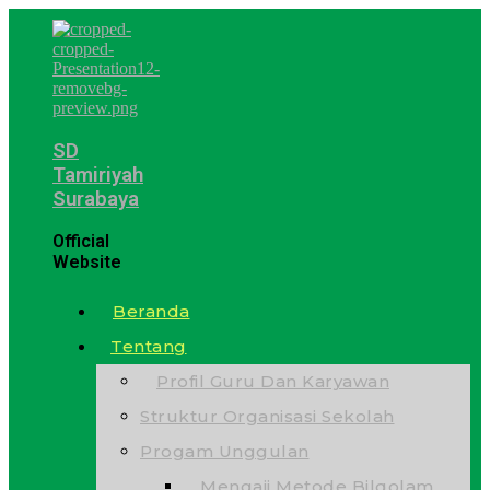
SD
Tamiriyah
Surabaya
Official
Website
Beranda
Tentang
Profil Guru Dan Karyawan
Struktur Organisasi Sekolah
Progam Unggulan
Mengaji Metode Bilqolam