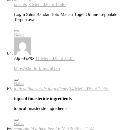
bostoto
8 Mei 2026 at 12:40
Login Situs Bandar Toto Macau Togel Online Lephalale
Terpercaya
Balas
Alfred3882
11 Mei 2026 at 22:02
https://shorturl.fm/nnOaS
Balas
topical finasteride ingredients
14 Mei 2026 at 22:58
topical finasteride ingredients
topical finasteride ingredients
Balas
semaglutid tablett fass
16 Mei 2026 at 11:41