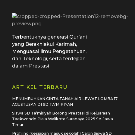
SD Tamiriyah Surabaya
Official Website
Terbentuknya generasi Qur’ani
yang Berakhlakul Karimah,
Menguasai Ilmu Pengetahuan,
dan Teknologi, serta terdepan
dalam Prestasi
ARTIKEL TERBARU
MENUMBUHKAN CINTA TANAH AIR LEWAT LOMBA 17
AGUSTUSAN DI SD TA’MIRIYAH
Siswa SD Ta’miriyah Borong Prestasi di Kejuaraan
Taekwondo Piala Walikota Surabaya 2025 Se-Jawa
Timur
Profiling (kesiapan masuk sekolah) Calon Siswa SD