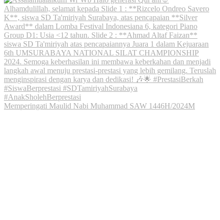
Memperingati Maulid Nabi Muhammad SAW 1446H/2024M