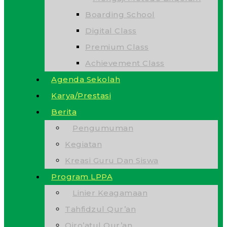
Boarding School
Digital Class
Premium Class
Achievement Class
Agenda Sekolah
Karya/Prestasi
Berita
Pengumuman
Kegiatan
Kreasi Guru Dan Siswa
Program LPPA
Linier Keagamaan
Tahfidzul Qur’an
Qiro’atul Qur’an