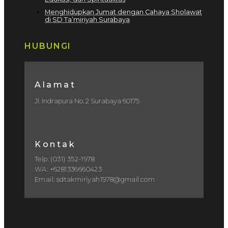
Menghidupkan Jumat dengan Cahaya Sholawat
di SD Ta’miriyah Surabaya
HUBUNGI
Alamat
Jl. Indrapura No. 2 Surabaya 60175
Kontak
Telp: (031) 352-1978
WA: +6281336660423
Email: sdtakmiriyah1978@gmail.com