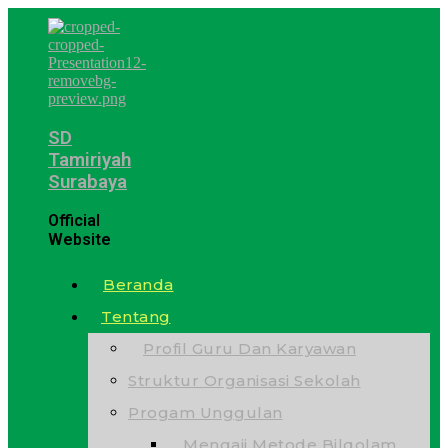
SD
Tamiriyah
Surabaya
Official
Website
Beranda
Tentang
Profil Guru Dan Karyawan
Struktur Organisasi Sekolah
Progam Unggulan
Mengaji Metode Bilqolam