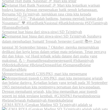
Selamat Hari Batik Nasional! 🎉 Mari kita lestar
Semangat luar biasa dari siswa-siswi SD Ta'miriyah
Memperingati tragedi G30S/PKI, mari kita mengenang
GEMA RIYA (Gerakan Mading SD Ta'miriyah) adalah sa