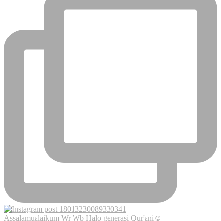
Assalamualaikum Wr Wb Halo generasi Qur'ani☺️