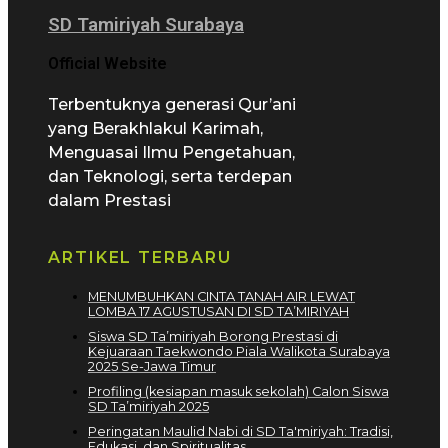
SD Tamiriyah Surabaya
Official Website
Terbentuknya generasi Qur’ani
yang Berakhlakul Karimah,
Menguasai Ilmu Pengetahuan,
dan Teknologi, serta terdepan
dalam Prestasi
ARTIKEL TERBARU
MENUMBUHKAN CINTA TANAH AIR LEWAT
LOMBA 17 AGUSTUSAN DI SD TA’MIRIYAH
Siswa SD Ta’miriyah Borong Prestasi di
Kejuaraan Taekwondo Piala Walikota Surabaya
2025 Se-Jawa Timur
Profiling (kesiapan masuk sekolah) Calon Siswa
SD Ta’miriyah 2025
Peringatan Maulid Nabi di SD Ta'miriyah: Tradisi,
Edukasi, dan Spiritualitas