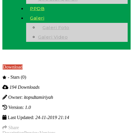
PPDB
Galeri
Galeri Foto
Galeri Video
Download
- Stars (0)
194 Downloads
Owner:
itopsdtamiriyah
Version:
1.0
Last Updated:
24-11-2019 21:14
Share
Description
Preview
Versions