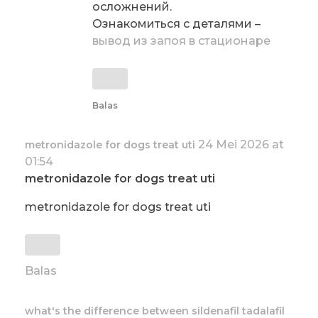
осложнений.
Ознакомиться с деталями –
вывод из запоя в стационаре
Balas
24 Mei 2026 at
metronidazole for dogs treat uti
01:54
metronidazole for dogs treat uti
metronidazole for dogs treat uti
Balas
what's the difference between sildenafil tadalafil