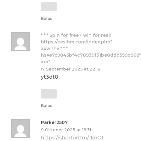
Balas
* * * Spin for free - win for real:
https://cesihm.com/index.php?
axwnhv * * *
hs=e7c9845bf4c78939f31be8ddd559d968*
ххх*
17 September 2025 at 22:18
yt3dt0
Balas
Parker2507
9 Oktober 2025 at 16:31
https://shorturl.fm/fknOI