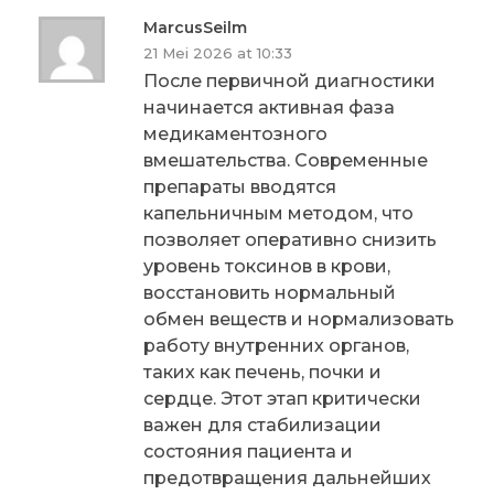
MarcusSeilm
21 Mei 2026 at 10:33
После первичной диагностики
начинается активная фаза
медикаментозного
вмешательства. Современные
препараты вводятся
капельничным методом, что
позволяет оперативно снизить
уровень токсинов в крови,
восстановить нормальный
обмен веществ и нормализовать
работу внутренних органов,
таких как печень, почки и
сердце. Этот этап критически
важен для стабилизации
состояния пациента и
предотвращения дальнейших