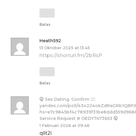
Balas
Heath592
13 Oktober 2025 at 13:45
https://shorturl.fm/2bRsP
Balas
🤫 Sex Dating. Confirm 👉🏼
yandex.com/poll/43o224okZdReGRb1Q8PX
hs=e7c9845bf4c78939f31be8ddd559d968
Service Request # OEDY7473653 🤫
1 Februari 2026 at 09:46
qilt2i