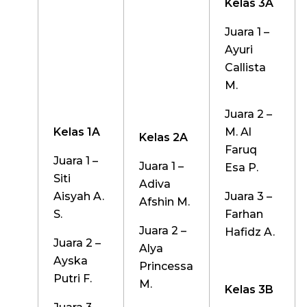
Kelas 3
A
Juara 1 –
Ayuri
Callista
M.
Juara 2 –
Kelas 1A
M. Al
Kelas
2A
Faruq
Juara 1 –
Juara 1 –
Esa P.
Siti
Adiva
Aisyah A.
Juara 3 –
Afshin M.
S.
Farhan
Juara 2 –
Hafidz A.
Juara 2 –
Alya
Ayska
Princessa
Putri F.
M.
Kelas 3
B