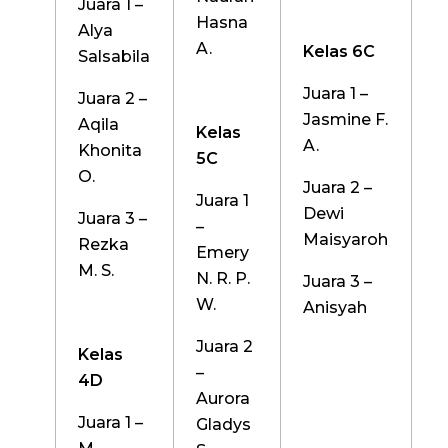
Juara 1 –
Hasna
Alya
A.
Kelas 6C
Salsabila
Juara 1 –
Juara 2 –
Jasmine F.
Aqila
Kelas
A.
Khonita
5C
O.
Juara 2 –
Juara 1
Dewi
Juara 3 –
–
Maisyaroh
Rezka
Emery
M. S.
N. R. P.
Juara 3 –
W.
Anisyah
Juara 2
Kelas
–
4D
Aurora
Juara 1 –
Gladys