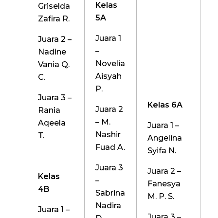
Kelas
Griselda
5A
Zafira R.
Juara 1
Juara 2 –
–
Nadine
Novelia
Vania Q.
Aisyah
C.
P.
Juara 3 –
Kelas 6A
Juara 2
Rania
– M.
Aqeela
Juara 1 –
Nashir
T.
Angelina
Fuad A.
Syifa N.
Juara 3
Juara 2 –
Kelas
–
Fanesya
4B
Sabrina
M. P. S.
Nadira
Juara 1 –
Juara 3 –