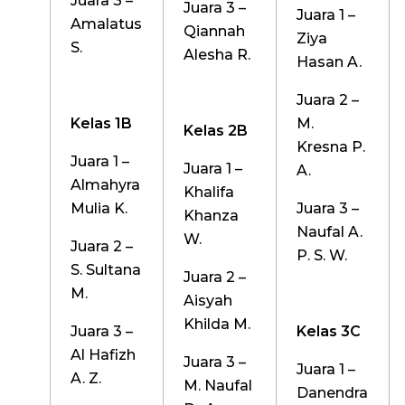
Juara 3 –
Juara 3 –
Juara 1 –
Amalatus
Qiannah
Ziya
S.
Alesha R.
Hasan A.
Juara 2 –
Kelas
1B
M.
Kelas
2B
Kresna P.
Juara 1 –
Juara 1 –
A.
Almahyra
Khalifa
Mulia K.
Juara 3 –
Khanza
Naufal A.
W.
Juara 2 –
P. S. W.
S. Sultana
Juara 2 –
M.
Aisyah
Khilda M.
Juara 3 –
Kelas 3
C
Al Hafizh
Juara 3 –
Juara 1 –
A. Z.
M. Naufal
Danendra