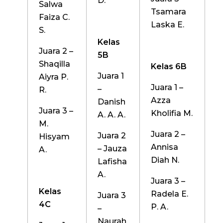
D.
Salwa
Tsamara
Faiza C.
Laska E.
S.
Kelas
Juara 2 –
5B
Shaqilla
Kelas 6B
Juara 1
Aiyra P.
Juara 1 –
–
R.
Azza
Danish
Juara 3 –
Kholifia M.
A. A. A.
M.
Juara 2 –
Juara 2
Hisyam
Annisa
– Jauza
A.
Diah N.
Lafisha
A.
Juara 3 –
Kelas
Radela E.
Juara 3
4C
P. A.
–
Naurah