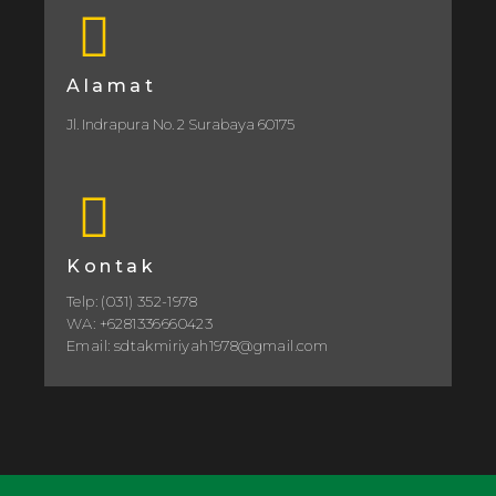
Alamat
Jl. Indrapura No. 2 Surabaya 60175
Kontak
Telp: (031) 352-1978
WA: +6281336660423
Email: sdtakmiriyah1978@gmail.com