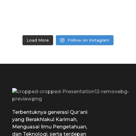
Load More
Follow on Instagram
SD Tamiriyah Surabaya
Official Website
Terbentuknya generasi Qur’ani
yang Berakhlakul Karimah,
Menguasai Ilmu Pengetahuan,
dan Teknologi, serta terdepan