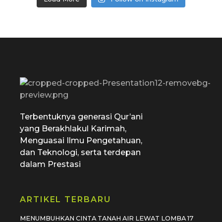
SD Tamiriyah Surabaya
Official Website
Terbentuknya generasi Qur’ani
yang Berakhlakul Karimah,
Menguasai Ilmu Pengetahuan,
dan Teknologi, serta terdepan
dalam Prestasi
ARTIKEL TERBARU
MENUMBUHKAN CINTA TANAH AIR LEWAT LOMBA 17