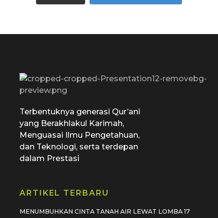
SD Tamiriyah Surabaya
Official Website
Terbentuknya generasi Qur’ani
yang Berakhlakul Karimah,
Menguasai Ilmu Pengetahuan,
dan Teknologi, serta terdepan
dalam Prestasi
ARTIKEL TERBARU
MENUMBUHKAN CINTA TANAH AIR LEWAT LOMBA 17