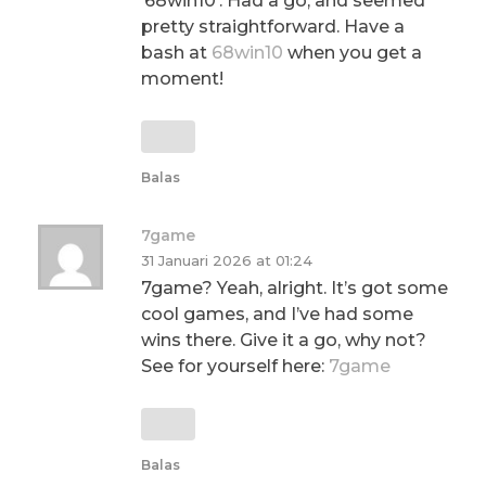
’68win10′. Had a go, and seemed
pretty straightforward. Have a
bash at
68win10
when you get a
moment!
Balas
7game
31 Januari 2026 at 01:24
7game? Yeah, alright. It’s got some
cool games, and I’ve had some
wins there. Give it a go, why not?
See for yourself here:
7game
Balas