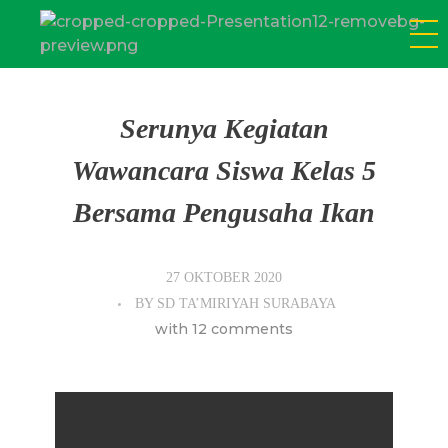
SD Tamiriyah Surabaya
Official Website
Serunya Kegiatan
Wawancara Siswa Kelas 5
Bersama Pengusaha Ikan
27 OKTOBER 2020
BY
SD TA’MIRIYAH SURABAYA
with
12 comments