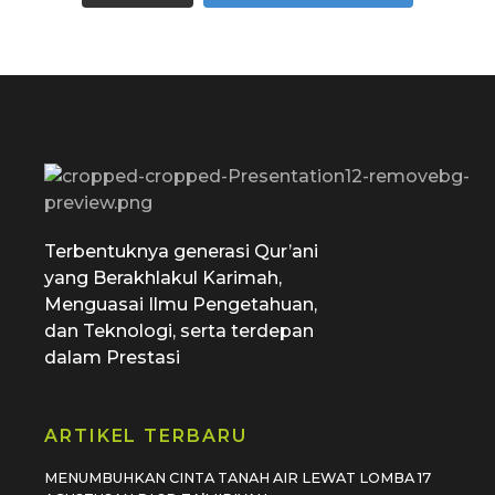
SD Tamiriyah Surabaya
Official Website
Terbentuknya generasi Qur’ani
yang Berakhlakul Karimah,
Menguasai Ilmu Pengetahuan,
dan Teknologi, serta terdepan
dalam Prestasi
ARTIKEL TERBARU
MENUMBUHKAN CINTA TANAH AIR LEWAT LOMBA 17