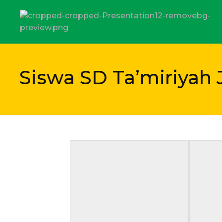
SD Tamiriyah Surabaya
Official Website
Siswa SD Ta’miriyah 