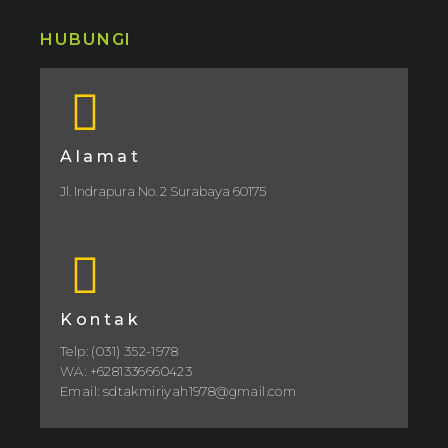
HUBUNGI
Alamat
Jl. Indrapura No. 2 Surabaya 60175
Kontak
Telp: (031) 352-1978
WA: +6281336660423
Email: sdtakmiriyah1978@gmail.com