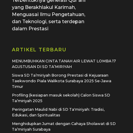
Terbentuknya generasi Qur’ani
yang Berakhlakul Karimah,
Menguasai Ilmu Pengetahuan,
dan Teknologi, serta terdepan
dalam Prestasi
ARTIKEL TERBARU
MENUMBUHKAN CINTA TANAH AIR LEWAT LOMBA 17
AGUSTUSAN DI SD TA’MIRIYAH
Siswa SD Ta’miriyah Borong Prestasi di Kejuaraan
Taekwondo Piala Walikota Surabaya 2025 Se-Jawa
Timur
Profiling (kesiapan masuk sekolah) Calon Siswa SD
Ta’miriyah 2025
Peringatan Maulid Nabi di SD Ta'miriyah: Tradisi,
Edukasi, dan Spiritualitas
Menghidupkan Jumat dengan Cahaya Sholawat di SD
Ta’miriyah Surabaya