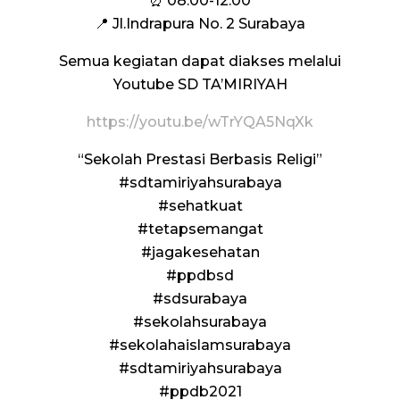
⏰ 08.00-12.00
📍 Jl.Indrapura No. 2 Surabaya
Semua kegiatan dapat diakses melalui
Youtube SD TA’MIRIYAH
https://youtu.be/wTrYQA5NqXk
“Sekolah Prestasi Berbasis Religi”
#sdtamiriyahsurabaya
#sehatkuat
#tetapsemangat
#jagakesehatan
#ppdbsd
#sdsurabaya
#sekolahsurabaya
#sekolahaislamsurabaya
#sdtamiriyahsurabaya
#ppdb2021