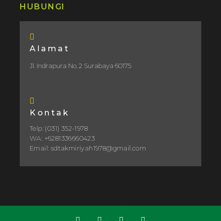
HUBUNGI
Alamat
Jl. Indrapura No. 2 Surabaya 60175
Kontak
Telp: (031) 352-1978
WA: +6281336660423
Email: sdtakmiriyah1978@gmail.com